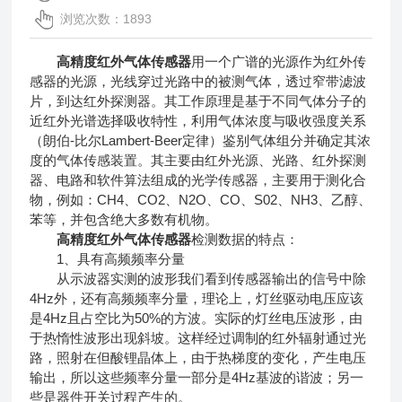
浏览次数：1893
高精度红外气体传感器
用一个广谱的光源作为红外传
感器的光源，光线穿过光路中的被测气体，透过窄带滤波
片，到达红外探测器。其工作原理是基于不同气体分子的
近红外光谱选择吸收特性，利用气体浓度与吸收强度关系
（朗伯-比尔Lambert-Beer定律）鉴别气体组分并确定其浓
度的气体传感装置。其主要由红外光源、光路、红外探测
器、电路和软件算法组成的光学传感器，主要用于测化合
物，例如：CH4、CO2、N2O、CO、S02、NH3、乙醇、
苯等，并包含绝大多数有机物。
高精度红外气体传感器
检测数据的特点：
1、具有高频频率分量
从示波器实测的波形我们看到传感器输出的信号中除
4Hz外，还有高频频率分量，理论上，灯丝驱动电压应该
是4Hz且占空比为50%的方波。实际的灯丝电压波形，由
于热惰性波形出现斜坡。这样经过调制的红外辐射通过光
路，照射在但酸锂晶体上，由于热梯度的变化，产生电压
输出，所以这些频率分量一部分是4Hz基波的谐波；另一
些是器件开关过程产生的。