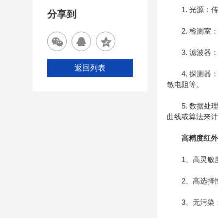
1. 光源：传
分享到
2. 检测室
3. 滤波器
返回列表
4. 探测器：
敏电阻等。
5. 数据处
曲线或算法来
高精度红
1、高灵敏度
2、高选择性
3、无污染：