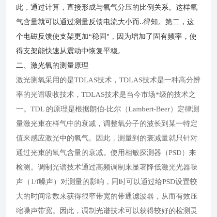
此，通过计算，直接形成与氧气分压的比例关系。这样氧
气含量就可以通过测量反馈电流大小而..得知。第二，这
个电磁反馈使支架更加“稳固"，因为增加了固有频率，使
得支架能快速从震动中恢复平稳。
二、激光氧的测量原理
激光测氧采用的是TDLAS技术，TDLAS技术是一种高分辨
率的光谱吸收技术，TDLAS技术是当今市场*级
的技术之
一。TDL 的原理是根据朗伯-比尔（Lambert-Beer）定律测
量激光束在样气中的衰减，调整氧分子的波长到某一特定
值来感应激光中的氧气。因此，测量到的衰减量就只针对
通过光束的氧气含量的衰减。使用相敏探测器（PSD）来
检测。调制光谱技术通过高频调制来显著降低激光光器噪
声（1/f噪声）对测量的影响，同时可以通过给PSD设置较
大的时间常数来获得很窄带宽的带通滤波器，从而有效压
缩噪声带宽。因此，调制光谱技术可以获得较好的检测灵