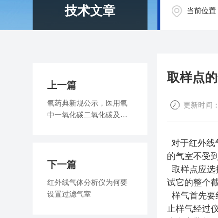
技术文章
当前位置
取样点的
上一篇
氧药典新规公示，医用氧
更新时间：20
中一氧化碳二氧化碳及氧
纯度检测都有那些标准
对于红外线
的气室不受
下一篇
取样点应选
试它的整个
红外线气体分析仪为何要
设置过滤气室
样气首先要
止样气经过