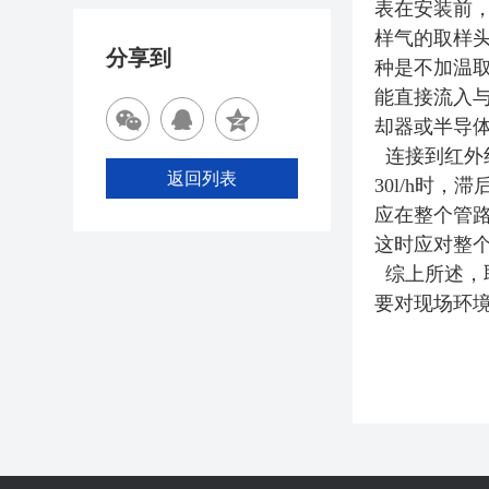
表在安装前
样气的取样
分享到
种是不加温
能直接流入
却器或半导
连接到红外
返回列表
30l/h
时，滞
应在整个
管
这时应对整
综上所述，
要对现场环