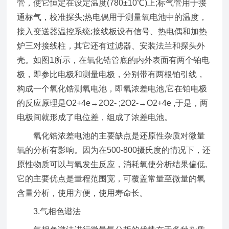
管，使它恒定在设定温度(780±10℃)上;标气管用于接
通标气，校准探头;热电偶用于测量氧电池中的温度，
接入变送器温控系统;接线板设有信号、热电偶和加热
炉三对接线柱，其它还有过滤器、安装法兰和探头外
壳。如图1所示，在氧化锆管底的内外表面有两个铂电
极，即参比电极和测量电极，分别带有两根铂引线，
构成一个氧化锆测氧电池，即氧浓差电池,它在铂电极
的反应原理是O2+4e→2O2- ;2O2-→O2+4e ,于是，两
电极间就形成了电位差，组成了浓差电池。
氧化锆浓差电池的主要缺点是还原性杂质对微量
氧的分析有影响。因为在500-800摄氏度的情况下，还
原性物质可以与氧发生反应，消耗氧使分析结果偏低,
它的主要优点是量程范围宽，可覆盖常量至微量的氧
含量分析，使用方便，使用寿命长。
3.气相色谱法