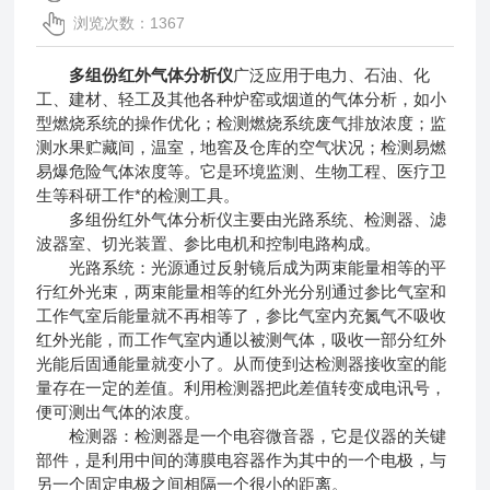
浏览次数：1367
多组份红外气体分析仪
广泛应用于电力、石油、化
工、建材、轻工及其他各种炉窑或烟道的气体分析，如小
型燃烧系统的操作优化；检测燃烧系统废气排放浓度；监
测水果贮藏间，温室，地窖及仓库的空气状况；检测易燃
易爆危险气体浓度等。它是环境监测、生物工程、医疗卫
生等科研工作*的检测工具。
多组份红外气体分析仪主要由光路系统、检测器、滤
波器室、切光装置、参比电机和控制电路构成。
光路系统：光源通过反射镜后成为两束能量相等的平
行红外光束，两束能量相等的红外光分别通过参比气室和
工作气室后能量就不再相等了，参比气室内充氮气不吸收
红外光能，而工作气室内通以被测气体，吸收一部分红外
光能后固通能量就变小了。从而使到达检测器接收室的能
量存在一定的差值。利用检测器把此差值转变成电讯号，
便可测出气体的浓度。
检测器：检测器是一个电容微音器，它是仪器的关键
部件，是利用中间的薄膜电容器作为其中的一个电极，与
另一个固定电极之间相隔一个很小的距离。