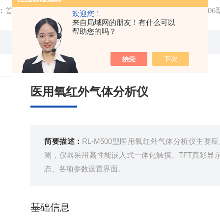
：
首页
/
产品中心
/
红外气体分析仪
/
一氧化碳分析仪
/ RL-6
欢迎您！
来自局域网的朋友！有什么可以
帮助您的吗？
医用氧红外气体分析仪
简要描述：
RL-M500型医用氧红外气体分析仪主
测，仪器采用高性能嵌入式一体化触摸、TFT真彩显
态、各项参数设置界面。
基础信息