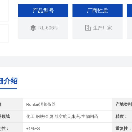
产品型号
厂商性质
RL-606型
生产厂家
细介绍
牌
Runlai/润莱仪器
产地类
用领域
化工,钢铁/金属,航空航天,制药/生物制药
精度：
定性：
±1%FS
重复性