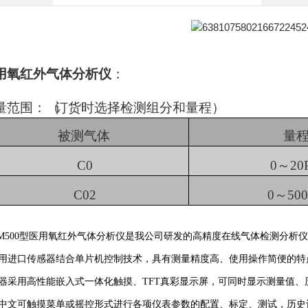
用氧红外气体分析仪
：
量范围
：
（
订货时选择检测组分和量程）
被测气体
量
C0
0～20
C02
0～50
-M500型医用氧红外气体分析仪是我公司研发的高精度在线气体检测分析
采用进口传感器结合单片机控制技术，具有测量精度高、使用操作简便的特
仪器采用高性能嵌入式一体化触摸、TFT真彩显示屏，可同时显示测量值
全中文可触摸菜单或摇控形式进行各项仪表参数的配置、标定、测试，历