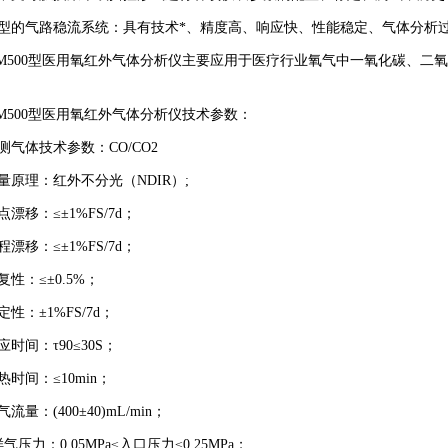
新型的气路稳流系统：具有技术*、精度高、响应快、性能稳定、气体分析
-M500型医用氧红外气体分析仪主要应用于医疗行业氧气中一氧化碳、二
-M500型医用氧红外气体分析仪技术参数：
被测气体技术参数：CO/CO2
测量原理：红外不分光（NDIR）;
零点漂移：≤±1%FS/7d；
量程漂移：≤±1%FS/7d；
重复性：≤±0.5%；
稳定性：±1%FS/7d；
响应时间：τ90≤30S；
预热时间：≤10min；
气流量：(400±40)mL/min；
.样气压力：0.05MPa≤入口压力≤0.25MPa；