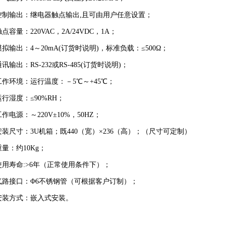
.控制输出：继电器触点输出,且可由用户任意设置；
.触点容量：220VAC，2A/24VDC，1A；
.模拟输出：4～20mA(订货时说明)，标准负载：≤500Ω；
.通讯输出：RS-232或RS-485(订货时说明)；
.工作环境：运行温度：－5℃～+45℃；
.运行湿度：≤90%RH；
.工作电源：～220V±10%，50HZ；
.安装尺寸：3U机箱；既440（宽）×236（高）；（尺寸可定制）
.重量：约10Kg；
.使用寿命:>6年（正常使用条件下）；
.气路接口：Φ6不锈钢管（可根据客户订制）；
.安装方式：嵌入式安装。