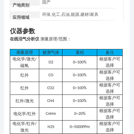
国产
产地类别
环保,化工,石油,能源,建材/家具
应用领域
仪器参数
在线沼气分析仪
测量原理
范围：
/
测量原理
被测气体
量程
备注
电化学
激光
根据客户可
/
/
O2
0~100%
选择
磁氧
根据客户可
红外
CO
0~100%
选择
根据客户可
红外
CO2
0~100%
选择
根据客户可
红外
激光
CH4
0~100%
/
选择
根据客户可
电化学
红外
CnHm
0~20%
/
选择
电化学
红外
根据客户可
/
/
H2S
0~5000PPm
选择
激光