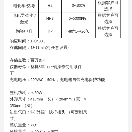
根据客户可
电化学
热导
H2
0~100%
/
选择
电化学
红外
根据客户可
/
/
NH3
0~5000PPm
选择
激光
根据客户可
陶瓷电容
DP
℃
℃
-80
~+20
选择
响
应时间：
T
90≤30
S
存储间隔
：
可任意设置
1S-99
min
(
)
存储点数
：
百万条
+
仪器寿命
：
整机
年（正确操作使用条件
6
下）
充电电压：
，
，充电器自带充电保护功能
220VAC
50Hz
整机功耗：＜
30W
外形尺寸
：
（长）×
（宽）×
413
mm
204
mm
（深）
350
mm
进出气口：
Φ
外径）快拧接头 （可定制尺
6(
寸）
整机重量：
7
Kg
环境
温度
：－
～＋
20℃
50℃