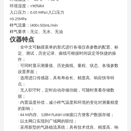
环境
湿度
：
≤90%RH
入口
压力：
入口压力
0.05 MPa≤
≤0.25MPa
样气流量
：
±
(
4
00
5
0)mL/min
样气要求
：
无尘、无水、无油
仪器特点
l
全中文可触摸菜单的形式进行各项仪表参数的配置、标
定、测试，历史记录、曲线可根据时间设定等快捷的操
作；
l
可同时显示测量值、历史曲线、量程、状态、各项参数
设置界面；
l
选用进口传感器，具有寿命长、精度高、响应快等特
点；
l
无人职守时，定时自动存储功能，可随时查看存储数
据；
l
内置温度补偿，减小样气温度和环境的变化对测量精度
的影响；
l
内存、
接口方便客户数据存储；
64 M
128M FLASH USB
l
以太网口实现到广域网的联结；
l
采用新型的气路稳流系统；具有技术优良、精度高、响