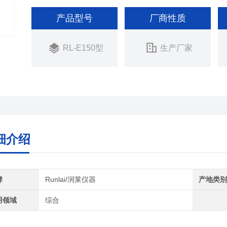
产品型号
厂商性质
RL-E150型
生产厂家
细介绍
牌
Runlai/润莱仪器
产地类
用领域
综合