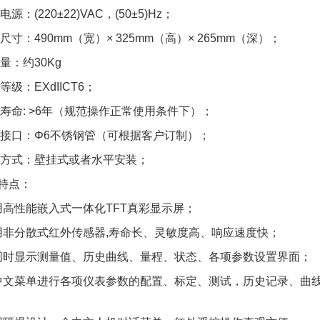
电源：(220±22)VAC，(50±5)Hz；
尺寸：490mm（宽）× 325mm（高）× 265m
重 量：约30Kg
爆等级：EXdIICT6；
用寿命: >6年（规范操作正常使用条件下
路接口：Φ6不锈钢管（可根据客户订制
装方式：壁挂式或者水平安装；
仪器特点：
采用高性能嵌入式一体化TFT真彩显示屏；
采用非分散式红外传感器,寿命长、灵敏度高、响应速度快；
可同时显示测量值、历史曲线、量程、状态、各项参数设置界面；
全中文菜单进行各项仪表参数的配置、标定、测试，历史记录、曲