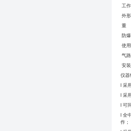
工作
外形
防
使
气
安
l 
l 
l 
l 
作；