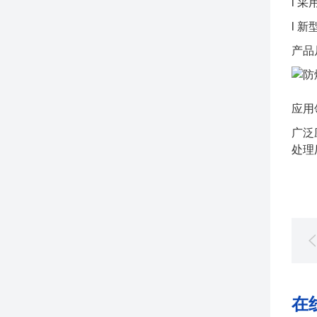
l 
l 
产品
广泛
处理
在