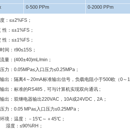
x
0-500 PPm
0-2000 PPm
精 度：≤±2%FS；
 复 性：≤±1%FS；
 定 性：≤±1%FS；
应时间：τ90≤15S；
气流量：(400±40)mL/min；
气压力：0.05MPa≤入口压力≤0.25MPa
输出：隔离4～20mA标准输出信号，负载电阻小于500欧（
字输出：标准的RS485，可与计算机实现双向通
输出：双继电器输出220VAC，10A或24VDC，
压力：0.05 MPa≤入口压力≤0.25MPa；
作环境：温度：－15℃～＋45℃；
湿度：≤90%RH；