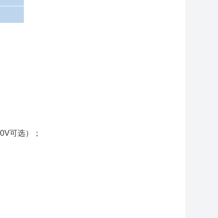
；
0～10V可选）；
讯 ;
2A；