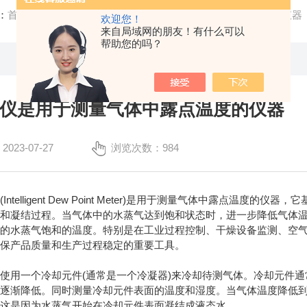
：
首页
/
公司新闻
/ 智能露点仪是用于测量气体中露点温度的仪器
欢迎您！
来自局域网的朋友！有什么可以
帮助您的吗？
仪是用于测量气体中露点温度的仪器
23-07-27
浏览次数：984
telligent Dew Point Meter)是用于测量气体中露点温
却和凝结过程。当气体中的水蒸气达到饱和状态时，进一步降低气体
中的水蒸气饱和的温度。特别是在工业过程控制、干燥设备监测、空
确保产品质量和生产过程稳定的重要工具。
用一个冷却元件(通常是一个冷凝器)来冷却待测气体。冷却元件通
会逐渐降低。同时测量冷却元件表面的温度和湿度。当气体温度降低
。这是因为水蒸气开始在冷却元件表面凝结成液态水。