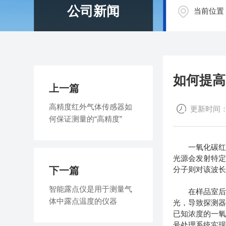
公司新闻
当前位置
如何提高
上一篇
高精度红外气体传感器如
更新时间：20
何保证测量的“高精度”
一氧化碳红外
光源会发射特
下一篇
分子则对该波
智能露点仪是用于测量气
在样品室后面
体中露点温度的仪器
光，导致探测
已知浓度的一
号处理系统实