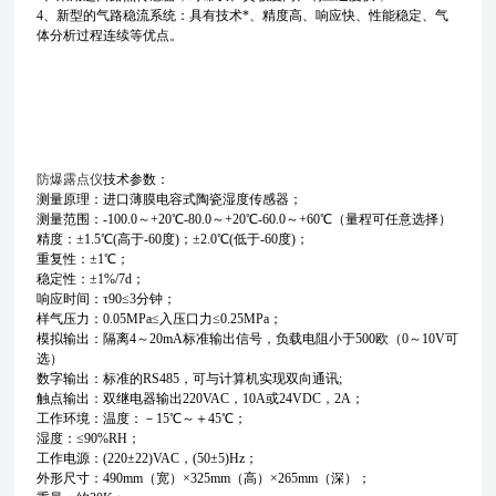
4、新型的气路稳流系统：具有技术*、精度高、响应快、性能稳定、气
体分析过程连续等优点。
防爆露点仪
技术参数：
测量原理：进口薄膜电容式陶瓷湿度传感器；
测量范围：-100.0～+20℃-80.0～+20℃-60.0～+60℃（量程可任意选择）
精度：±1.5℃(高于-60度)；±2.0℃(低于-60度)；
重复性：±1℃；
稳定性：±1%/7d；
响应时间：τ90≤3分钟；
样气压力：0.05MPa≤入压口力≤0.25MPa；
模拟输出：隔离4～20mA标准输出信号，负载电阻小于500欧（0～10V可
选）
数字输出：标准的RS485，可与计算机实现双向通讯;
触点输出：双继电器输出220VAC，10A或24VDC，2A；
工作环境：温度：－15℃～＋45℃；
湿度：≤90%RH；
工作电源：(220±22)VAC，(50±5)Hz；
外形尺寸：490mm（宽）×325mm（高）×265mm（深）；