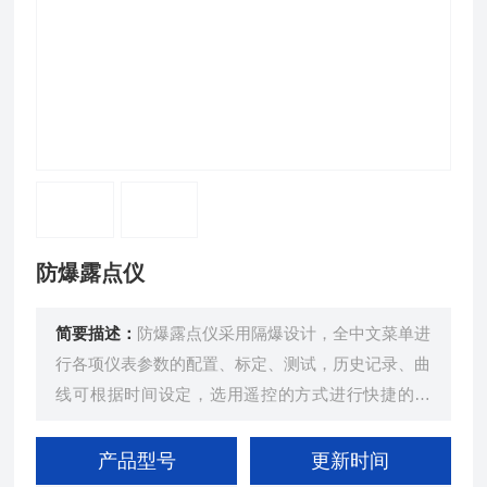
防爆露点仪
简要描述：
防爆露点仪采用隔爆设计，全中文菜单进
行各项仪表参数的配置、标定、测试，历史记录、曲
线可根据时间设定，选用遥控的方式进行快捷的操
作，广泛适用于空分、石油化工、冶金、电子电力、
机械制造及其它行业中的各种气体中露点含量的在线
产品型号
更新时间
防爆检测。