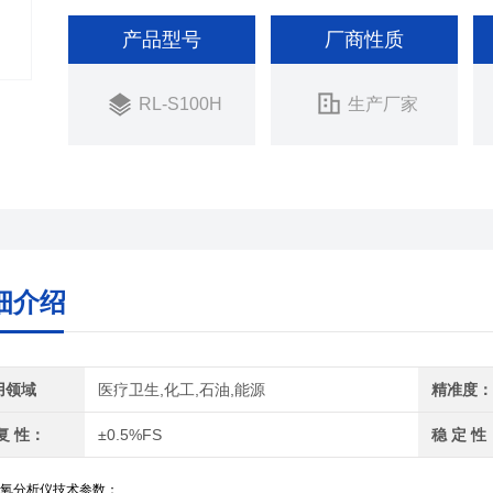
产品型号
厂商性质
RL-S100H
生产厂家
细介绍
用领域
医疗卫生,化工,石油,能源
精准度
复 性：
±0.5%FS
稳 定 性
氧分析仪技术参数：