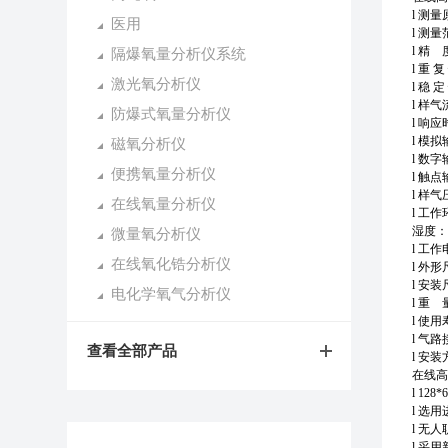
l 测
医用
l 测量
l 精 
隔爆氧量分析仪系统
l 重 
激光氧分析仪
l 稳 
l 样气流
防爆式氧量分析仪
l 响应
l 模
磁氧分析仪
l 数
便携氧量分析仪
l 触
l 样气
在线氧量分析仪
l 工
湿度：
微量氧分析仪
l 工作
在线氧化锆分析仪
l 外形
l 安
电化学氧气分析仪
l 重 
l 使
l 气
查看全部产品
l 安
在线高
l 1
l 选
l 无
l 采