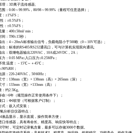
量原理：3D离子流传感器;
范围：0.00～99.99%，80/98～99.99%（量程可任意选择）;
度：±1%FS；
复 性：±0.5%FS；
定 性：±0.5%FS；
量：400±50ml/ min；
时间：T90≤15秒；
拟输出：4～20mA标准输出信号，负载电阻小于500欧（0～10V可选）;
字输出：标准的RS485/RS232通讯口，可与计算机实现双向通讯;
点输出：双继电器输出220VAC，10A或24VDC，2A；
压力：0.05 MPa≤入口压力≤0.25MPa；
作环境:温度：－15℃～＋45℃；
≤90%RH；
电源：220-240VAC，50\60Hz；
尺寸：138mm（宽）× 138mm（高）× 265mm（深）；
装尺寸：133mm（宽）×133mm（高）；
量：约2.5Kg。
用寿命:>6年（规范操作正常使用条件下）；
路接口：Φ6软管（可根据客户订制）；
装方式：嵌入式安装；
氧分析仪仪器特点：
28*64液晶显示，显示直观，操作简单方便；
用进口传感器，具有寿命长、精度高、响应快等特点；
人职守时，可定时记录氧含量，最多可以存储3000个数据。
用新型的气路稳流系统；具有技术*、精度高、响应快、性能稳定、功能齐全、操作方