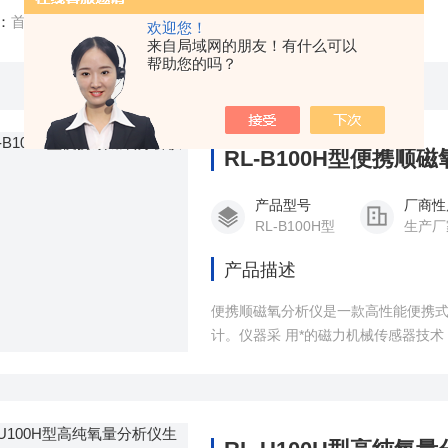
：
首页
/
产品中心
/
氧量分析仪
/
高纯氧
欢迎您！
来自局域网的朋友！有什么可以
帮助您的吗？
RL-B100H型便携顺
产品型号
厂商性
RL-B100H型
生产厂
产品描述
便携顺磁氧分析仪是一款高性能便携
计。仪器采 用*的磁力机械传感器技
关键工艺点 的气体状态。其设计充分
度适应能力，并配 备交直流两用电源
测自由。