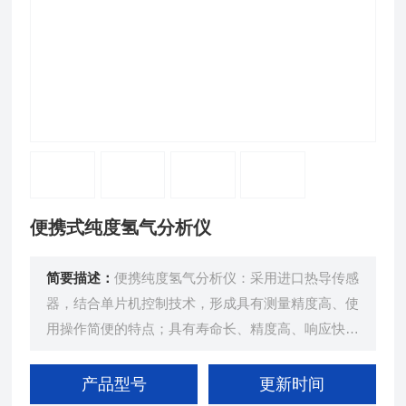
便携式纯度氢气分析仪
简要描述：
便携纯度氢气分析仪：采用进口热导传感
器，结合单片机控制技术，形成具有测量精度高、使
用操作简便的特点；具有寿命长、精度高、响应快等
特点；内置保温装置，减小样气温度和环境的变化对
测量精度的影响；定时自动存储功能，可随时查看存
产品型号
更新时间
储数据；