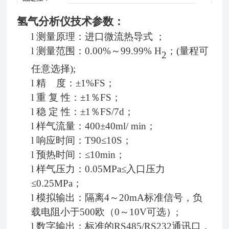
氢气分析仪技术参数：
l
测量原理：进口微流热导式
；
l
测量范围
：
0.00
%～99.99% H
；
(量程可
2
任意选择);
l
精
度：
±1%FS；
l
重
复
性：
±1％FS；
l
稳
定
性：
±1％FS/7d；
l
样气流量：
400±
4
0ml/ min；
l
响应时间：
T90≤
1
0S；
l
预热时间：
≤10min；
l
样气压力：
0.05MPa≤入口压力
≤0.25MPa；
l
模拟输出：
隔离
4～20mA标准信号，
负
载电阻小于
500欧
（
0～10
V
可选）
;
l
数字输出：标准的
RS485
/RS232
通讯口，