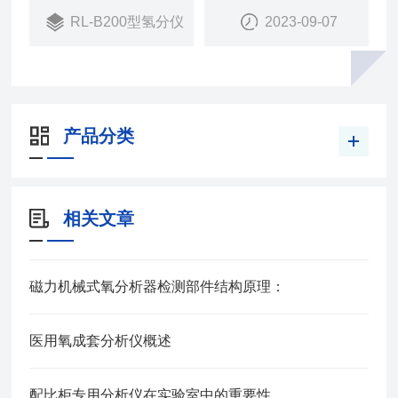
RL-B200型氢分仪
2023-09-07
仪器采用全中文菜单操作，通俗易懂、简单可靠，具
有控制触点输出、越限自身报警（蜂鸣器），并可随
意设置控制方式，
产品分类
相关文章
磁力机械式氧分析器检测部件结构原理：
医用氧成套分析仪概述
配比柜专用分析仪在实验室中的重要性