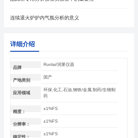
连续退火炉炉内气氛分析的意义
详细介绍
Runlai/润莱仪器
品牌
国产
产地类别
环保,化工,石油,钢铁/金属,制药/生物制
应用领域
药
±1%FS
精度：
±1%FS
分辨率：
±1%FS
稳定性：