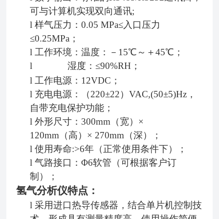
可与计算机实现双向通讯
;
l
样气压力：
0.05 MPa≤入口压力
≤0.25MPa；
l
工作环境：温度：－
15℃～＋45℃；
l
湿度：
≤90%RH；
l
工作电源：
12VDC
；
l
充电电源：（
220±22）VAC,(50±5)Hz，
自带充电保护功能；
l
外形尺寸：
300
mm（宽）×
120
mm（高）× 2
70
mm（深）
；
l
使用寿命
:>
6
年（正常使用条件下）；
l
气路接口：
Φ6软管（可根据客户订
制）；
氢气分析仪特点：
l
采用进口热导传感器，结合单片机控制技
术，形成具有测量精度高、使用操作简便