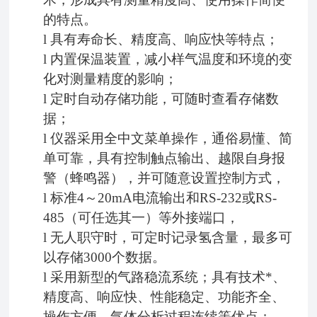
的特点。
l
具有寿命长、精度高、响应快等特点
；
l
内置保温装置，减小样气温度和环境的变
化对测量精度的影响；
l
定时自动存储功能，可随时查看存储数
据
；
l
仪器采用全中文菜单操作，通俗易懂、简
单可靠，具有控制触点输出、越限自身报
警（蜂鸣器），并可随意设置控制方式，
l
标准
4～20mA电流输出和RS-232或RS-
485（可任选其一）等外接端口，
l
无人职守时，可定时记录氢含量，最多可
以存储
3000个数据。
l
采用新型的气路稳流系统；具有技术*、
精度高、响应快、性能稳定、功能齐全、
操作方便、气体分析过程连续等优点；