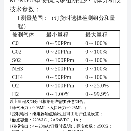
RL-M500型便携式多组份红外气体分析仪
技术参数：
l
测量范围：（订货时选择检测组分和量
程）
被测气体
最小量程
最大量程
C0
0～50
PPm
0～100%
C02
0～20
PPm
0～100%
S02
0～100
PPm
0～100%
NH3
0～500
PPm
0～100%
CH4
0～50
PPm
0～100%
O2
0～100
PPm
0～25.0%
H2
0～1.00%
0～99.9%
以上量程及组分可根据用户需要任意组合。
l 样气压力：0.05MPa≤入口压力≤0.25MPa；
l 控制输出：继电器触点输出,且可由用户任意设置；
l 触点容量：220VAC，2A/24VDC，1A；
l 模拟输出：4～20mA(订货时说明)，标准负载：≤500Ω；