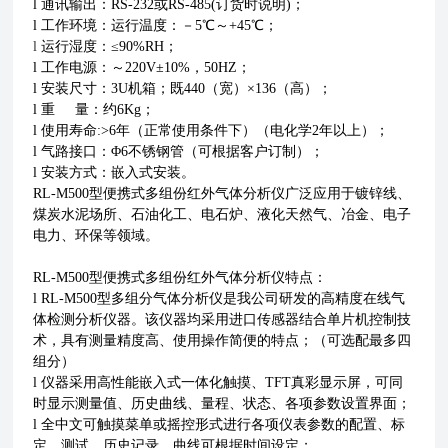
l 通讯输出：RS-232或RS-485(订货时说明)；
l 工作环境：运行温度：－5℃～+45℃；
l
运行湿度：≤90%RH；
l 工作电源：～220V±10%，50HZ；
l 安装尺寸：3U机箱；既440（宽）×136（高）；
l 重 量：约6Kg；
l 使用寿命:>6年（正常使用条件下）（电化学2年以上）；
l 气路接口：Φ6不锈钢管（可根据客户订制）；
l 安装方式：嵌入式安装。
RL-M500型便携式多组份红外气体分析仪广泛应用于镀锌线、
煤炭水泥场所、石油化工、电石炉、液化天然气、冶金、电子
电力、环保等领域。
RL-M500型便携式多组份红外气体分析仪特点：
l RL-M500型多组分气体分析仪是我公司研发的高精度在线气
体检测分析仪器。该仪器均采用进口传感器结合单片机控制技
术，具有测量精度高、使用操作简便的特点；（可选配最多四
组分）
l 仪器采用高性能嵌入式一体化触摸、TFT真彩显示屏，可同
时显示测量值、历史曲线、量程、状态、各项参数设置界面；
l 全中文可触摸菜单或摇控形式进行各项仪表参数的配置、标
定、测试，历史记录、曲线可根据时间设定；