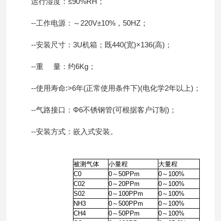
运行湿度：≤90%RH；
--工作电源：～220V±10%，50HZ；
--安装尺寸：3U机箱；既440(宽)×136(高)；
--重 量：约6Kg；
--使用寿命:>6年(正常使用条件下)(电化学2年以上)；
--气路接口：Φ6不锈钢管(可根据客户订制)；
--安装方式：嵌入式安装。
被测气体
小量程
大量程
C0
0～50PPm
0～100%
C02
0～20PPm
0～100%
S02
0～100PPm
0～100%
NH3
0～500PPm
0～100%
CH4
0～50PPm
0～100%