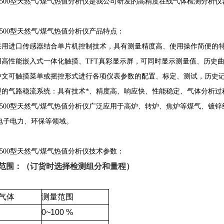
-M500型天然气/煤气热值分析仪是我公司研发的高精度在线气体检测分析仪
M500型天然气/煤气热值分析仪产品特点：
均采用进口传感器结合单片机控制技术，具有测量精度高、使用操作简便的
采用高性能嵌入式一体化触摸、TFT真彩显示屏，可同时显示测量值、历史
全中文可触摸菜单或摇控形式进行各项仪表参数的配置、标定、测试，历史
新型的气路稳流系统：具有技术*、精度高、响应快、性能稳定、气体分析过
-M500型天然气/煤气热值分析仪广泛应用于高炉、转炉、焦炉等煤气、
电子电力、环保等领域。
M500型天然气/煤气热值分析仪技术参数：
范围：（订货时选择检测组分和量程）
气体
测量范围
0~100
%