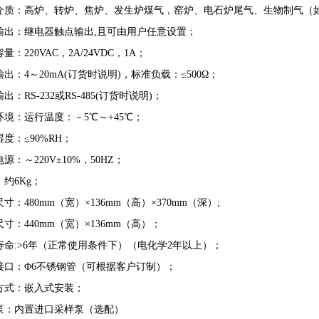
介质：高炉、转炉、焦炉、发生炉煤气，窑炉、电石炉尾气、生物制气（如果含
输出：继电器触点输出,且可由用户任意设置；
量：220VAC，2A/24VDC，1A；
出：4～20mA(订货时说明)，标准负载：≤500Ω；
出：RS-232或RS-485(订货时说明)；
环境：运行温度：－5℃～+45℃；
度：≤90%RH；
源：～220V±10%，50HZ；
约6Kg；
寸：480mm（宽）×136mm（高）×370mm（深）;
寸：440mm（宽）×136mm（高）；
寿命:>6年（正常使用条件下）（电化学2年以上）；
接口：Φ6不锈钢管（可根据客户订制）；
方式：嵌入式安装；
泵：内置进口采样泵（选配）