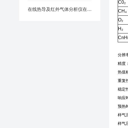
C0
₂
在线热导及红外气体分析仪在煤化工（合成氨、甲醇合成）中的应用
CH
₄
O
₂
H
₂
CnH
分辨率
精度：
热值精
重复性
稳定性
响应时
预热时
样气流
样气压