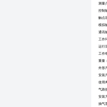
测量
控制
触点容
模拟输
通讯输
工作
运行湿
工作电
重量：
外形尺
安装尺
使用
气路
安装
抽气