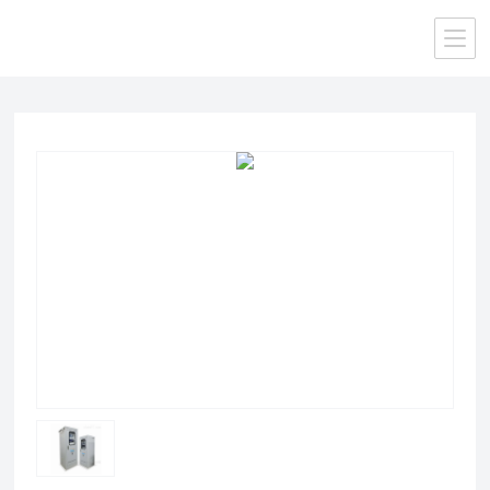
当前位置：
首页
/
产品中心
/ /
气体成套分析系统
/ RL-609型氧量过程成套分析系统