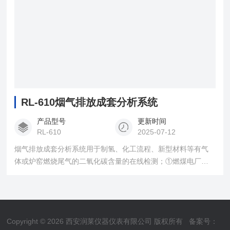
RL-610烟气排放成套分析系统
产品型号
更新时间
RL-610
2025-07-12
烟气排放成套分析系统用于制氢、化工流程、新型材料等有气
体或炉窑燃烧尾气的二氧化碳含量的在线检测；①燃煤电厂排放
监测；②水泥厂排放监测③工业窑炉排放监测④脱硫脱硝工艺监
测⑤垃圾焚烧排放监测⑥硫磺回收排放监测⑦天然气行业。
Copyright © 2026 西安润莱仪器仪表有限公司 版权所有
备案号：