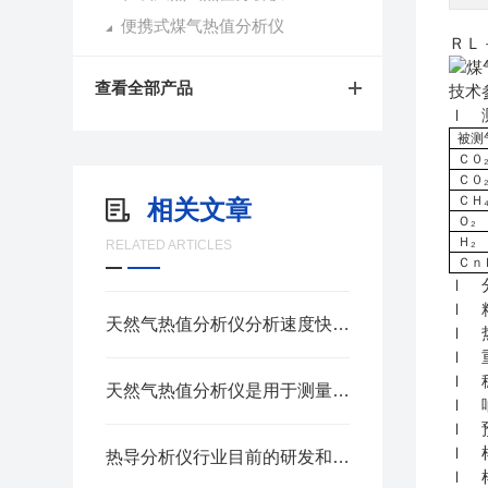
便携式煤气热值分析仪
ＲＬ
查看全部产品
技术
ｌ 
被测
Ｃ０
Ｃ０
ＣＨ
相关文章
Ｏ₂
Ｈ₂
RELATED ARTICLES
Ｃｎ
ｌ 
ｌ
天然气热值分析仪分析速度快，能够迅速提供分析结果
ｌ 
ｌ 
ｌ 
天然气热值分析仪是用于测量天然气能量含量的关键设备
ｌ 
ｌ 
ｌ 
热导分析仪行业目前的研发和技术发展主要有以下几个方向
ｌ 