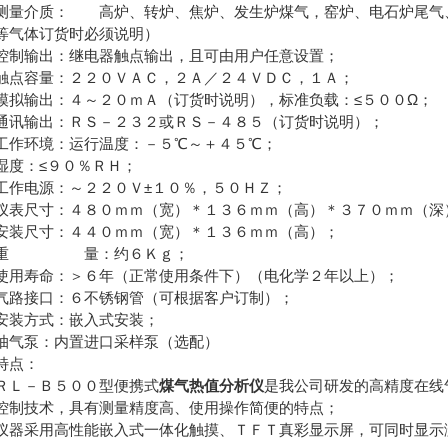
测量介质： 高炉、转炉、焦炉、发生炉煤气，窑炉、电石炉尾气
等气体订货时必须说明）
控制输出：继电器触点输出，且可由用户任意设置；
触点容量：２２０ＶＡＣ，２Ａ／２４ＶＤＣ，１Ａ；
模拟输出：４～２０ｍＡ（订货时说明），标准负载：≤５００Ω；
通讯输出：ＲＳ－２３２或ＲＳ－４８５（订货时说明）；
工作环境：运行温度：－５℃～＋４５℃；
湿度：≤９０％ＲＨ；
工作电源：～２２０Ｖ±１０％，５０ＨＺ；
仪表尺寸：４８０ｍｍ（宽）＊１３６ｍｍ（高）＊３７０ｍｍ（深
安装尺寸：４４０ｍｍ（宽）＊１３６ｍｍ（高）；
 重 量：约６Ｋｇ；
使用寿命：＞６年（正常使用条件下）（电化学２年以上）；
气路接口：６不锈钢管（可根据客户订制）；
安装方式：嵌入式安装；
抽气泵：内置进口采样泵（选配）
特点：
ＲＬ－Ｂ５００型便携式
煤气热值分析仪
是我公司研发的高精度在线
控制技术，具有测量精度高、使用操作简便的特点；
仪器采用高性能嵌入式一体化触摸、ＴＦＴ真彩显示屏，可同时显示