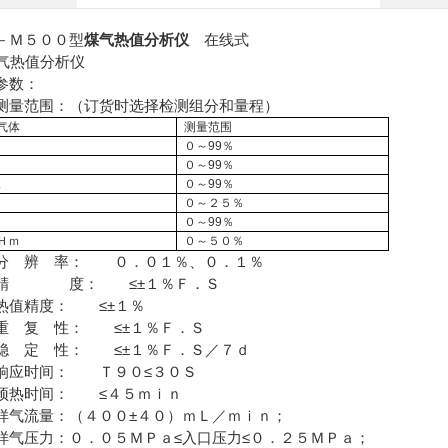
－Ｍ５００型
煤气热值分析仪
在线式
参数：
测量范围：（订货时选择检测组分和量程）
气体
测量范围
₂
０～99％
₂
０～99％
₄
０～99％
０～２５％
０～99％
Ｈｍ
０～５０％
分 辨 率： ０．０１％、０．１％
 精 度： ≤±１％Ｆ．Ｓ
热值精度： ≤±１％
重 复 性： ≤±１％Ｆ．Ｓ
稳 定 性： ≤±１％Ｆ．Ｓ／７ｄ
响应时间： Ｔ９０≤３０Ｓ
预热时间： ≤４５ｍｉｎ
样气流量：（４００±４０）ｍＬ／ｍｉｎ；
样气压力：０．０５ＭＰａ≤入口压力≤０．２５ＭＰａ；