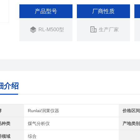
产品型号
厂商性质
RL-M500型
生产厂家
细介绍
牌
Runlai/润莱仪器
价格区
品种类
煤气分析仪
产地类
用领域
综合