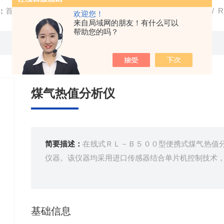
：
首页
/
产品中心
/
煤气热值分析仪
/
在线天然气热值分析仪
/ 
欢迎您！
来自局域网的朋友！有什么可以
帮助您的吗？
煤气热值分析仪
简要描述：
在线式ＲＬ－Ｂ５００型便携式煤气热值
仪器。该仪器均采用进口传感器结合单片机控制技术
基础信息