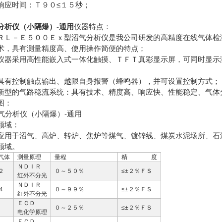
响应时间：Ｔ９０≤１５秒；
分析仪（小隔爆）-通用
仪器特点：
ＲＬ－Ｅ５００Ｅｘ型沼气分析仪是我公司研发的高精度在线气体检
术，具有测量精度高、使用操作简便的特点；
仪器采用高性能嵌入式一体化触摸、ＴＦＴ真彩显示屏，可同时显示
具有控制触点输出、越限自身报警（蜂鸣器），并可设置控制方式；
新型的气路稳流系统：具有技术、精度高、响应快、性能稳定、气体
图：
领域：
应用于沼气、高炉、转炉、焦炉等煤气、镀锌线、煤炭水泥场所、石
领域。
气体
测量原理
量程
精 度
ＮＤＩＲ
２
０～５０％
≤±２％ＦＳ
红外不分光
ＮＤＩＲ
４
０～９９％
≤±２％ＦＳ
红外不分光
ＥＣＤ
０～２５％
≤±２％ＦＳ
电化学原理
ＥＣＤ