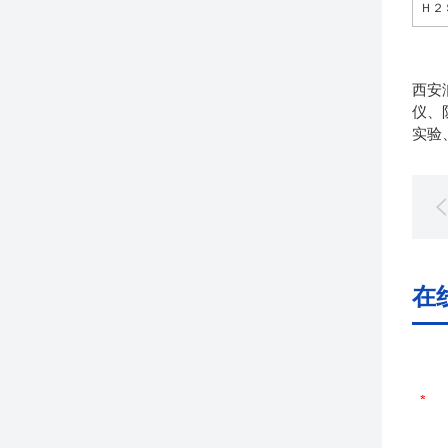
Ｈ２
西安
仪、
实验
在