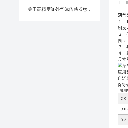
ｌ 
关于高精度红外气体传感器您了解多少？
沼气
１ 
制技
２ 
面；
３ 
４ 
尺寸
应用
广泛
保等
被测
Ｃ０
ＣＨ
Ｏ２