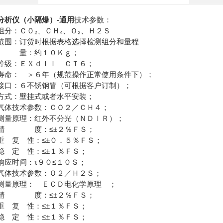
分析仪（小隔爆）-通用
技术参数：
测量组分：Ｃ０₂、ＣＨ₄、
范围：订货时根据表格选择检测组分和量程
 量：约１０Ｋｇ；
爆等级：ＥＸｄＩＩ ＣＴ６；
用寿命： ＞６年（规范操作正常使用
路接口：６不锈钢管（可根据客户
方式：壁挂式或者水平安装；
气体技术参数：ＣＯ２／ＣＨ４；
测量原理：红外不分光（ＮＤＩＲ）；
精 度：≤±２％ＦＳ；
重 复 性：≤±０．５％ＦＳ；
稳 定 性：≤±１％ＦＳ；
响应时间：τ９０≤１０Ｓ；
气体技术参数：Ｏ２／Ｈ２Ｓ；
测量原理： ＥＣＤ电化学原理 ；
精 度：≤±２％ＦＳ；
重 复 性：≤±１％ＦＳ；
稳 定 性：≤±１％ＦＳ；