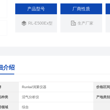
产品型号
厂商性质
RL-E500Ex型
生产厂家
细介绍
牌
Runlai/润莱仪器
价格区
品种类
沼气分析仪
产地类
用领域
综合