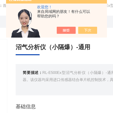
：
首页
/
产品中心
/
沼气分析仪
/
隔爆沼气分析仪
/ RL-E500
欢迎您！
来自局域网的朋友！有什么可以
帮助您的吗？
沼气分析仪（小隔爆）-通用
简要描述：
RL-E500Ex型沼气分析仪（小隔爆）
器。该仪器均采用进口传感器结合单片机控制技术，
基础信息