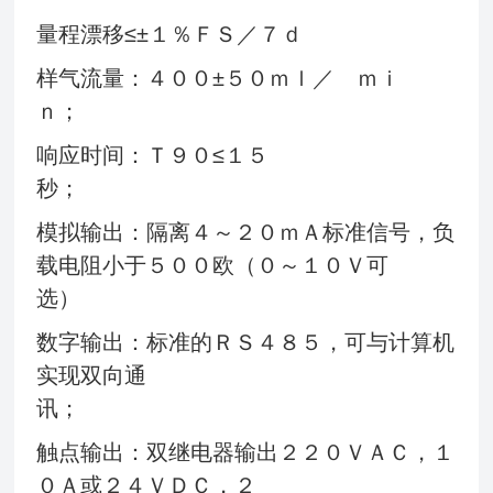
量程漂移≤±１％ＦＳ／７ｄ
样气流量：４００±５０ｍｌ／ ｍｉ
ｎ；
响应时间：Ｔ９０≤１５
秒；
模拟输出：隔离４～２０ｍＡ标准信号，负
载电阻小于５００欧（０～１０Ｖ可
选）
数字输出：标准的ＲＳ４８５，可与计算机
实现双向通
讯
触点输出：双继电器输出２２０ＶＡＣ，１
０Ａ或２４ＶＤＣ，２