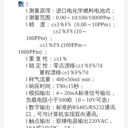
数：
l
测量原理
：
进口
电化学燃料电池式
；
l
测量范围：
0.00～10/100/1000PPm
；
l
精
度：
≤±
3
％
FS（0.00～10
PPm
）
;
≤±2％FS
(
10～
100PPm)
；
≤±1％FS
(
100PPm～
1000PPm
)
；
l
重
复
性：
≤±1％
l
稳
定
性：零点漂移
≤±1％FS/7d
量程漂移
≤±1％FS/7d
l
样气流量：
400±50ml/ min；
l
响应时间：
T90≤15秒；
l
模拟输出：
4～20mA标准信号
输出
，
负载电阻小于
500欧
（
0～10
V
可选）
l
数字输出：标准的
RS485
/RS232
通讯
口，可与计算机实现双向通讯
;
l
触点输出：双继电器输出
220VAC，
10A或24VDC，2A；