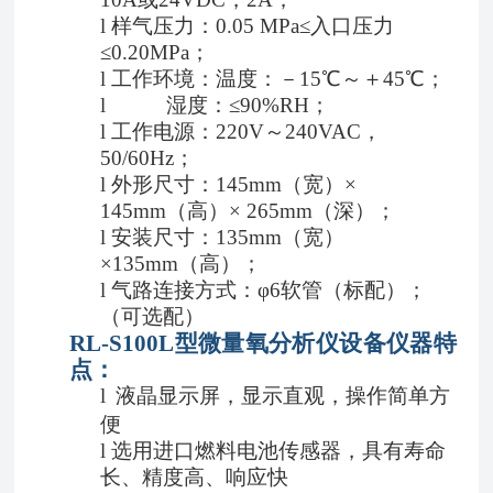
l
样气压力：
0.05 MPa≤入口压力
≤0.20MPa；
l
工作环境：温度：－
15℃～＋45℃；
l
湿度：
≤90%RH；
l
工作电源：
220
V
～
240
VAC，
50/
60
Hz；
l
外形尺寸：
1
45
mm（宽）×
1
45
mm（高）× 26
5
mm（深）
；
l
安装尺寸：
13
5
mm（宽）
×13
5
mm（高）
；
l
气路连接方式：
φ6软管（标配）；
（可选配）
RL-S100L型
微量氧分析仪设备
仪器特
点：
l
液晶显示屏，显示直观，操作简单方
便
l
选用进口燃料电池传感器，具有寿命
长、精度高、响应快