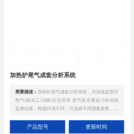
加热炉尾气成套分析系统
简要描述：
加热炉尾气成套分析系统，为连续监测天
然气/煤化工/冶炼/石化等管 道气体含量设计的在线
监测仪器，根据环境不同，可选择不同测量参数，监
测系统能准确测量管道气中 的各组分含量。此系统
在吸收国外（如西门子、ABB、美国热电等公司）同
产品型号
更新时间
类产品优点的基础上，针对 目前天然气成份以及干