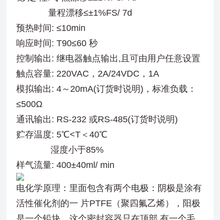
量程漂移≤±1%FS/ 7d
预热时间: ≤10min
响应时间: T90≤60 秒
控制输出: 继电器触点输出,且可由用户任意设置
触点容量: 220VAC，2A/24VDC，1A
模拟输出: 4～20mA(订货时说明)，标准负载：
≤500Ω
通讯输出: RS-232 或RS-485(订货时说明)
贮存温度: 5℃<T＜40℃
湿度小于85%
样气流量: 400±40ml/ min
电化学原理：里面包含有两个电极：阴极是涂有
活性催化剂的一 片PTFE（聚四氟乙烯），阳极
是一个铅块。这个密封容器只在顶部 有一个毛