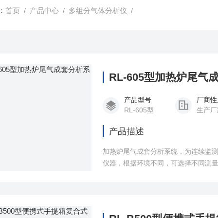
：
首页
/
产品中心
/
多组分气体分析仪
/
RL-605型加热炉尾气
产品型号
厂商性
RL-605型
生产厂
产品描述
加热炉尾气成套分析系统，为连续监测天
仪器，根据环境不同，可选择不同测量
统在吸收国外（如西门子、ABB、美
份以及干法/湿法净化设备特点而专门