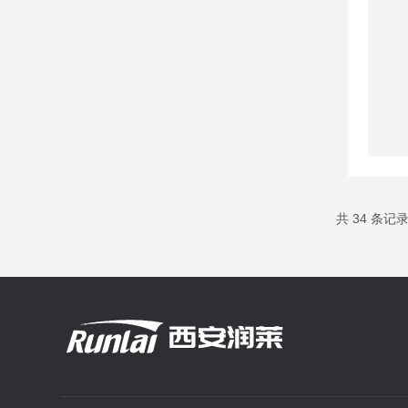
共 34 条记