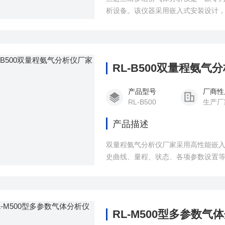
析设备。该仪器采用嵌入式安装设计，
其内置温度与压力补偿系统，能有效
运行。
RL-B500双量程氨气
产品型号
厂商性
RL-B500
生产厂
产品描述
双量程氨气分析仪厂家采用高性能嵌入
史曲线、量程、状态、各项参数设置
配置、标定、测试，历史记录、曲线
排放监控，石油化工过程中的气体检
沼气含量检测，工业流体焊接工艺中的
RL-M500型多参数气