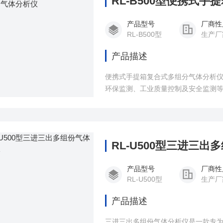
RL-B500型便携式
产品型号
厂商性
RL-B500型
生产厂
产品描述
便携式手提箱复合式多组分气体分析
环保监测、工业质量控制及安全监测等
RL-U500型三进三
产品型号
厂商性
RL-U500型
生产厂
产品描述
三进三出多组份气体分析仪是一款专