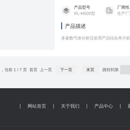
产品型号
厂商性
RL-M500型
生产厂
产品描述
多参数气体分析仪采用产品结合单片
录，当前 1 / 7 页 首页 上一页
下一页
末页
跳转到第
网站首页
关于我们
产品中心