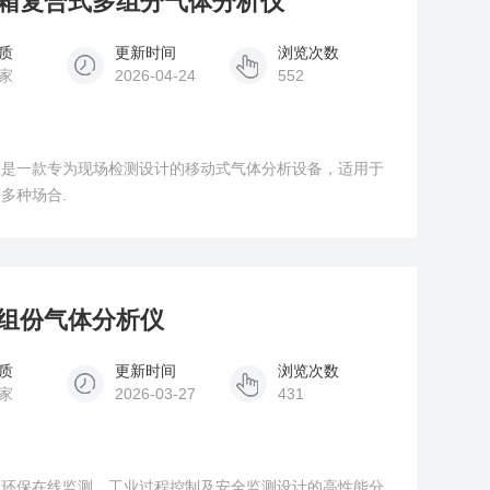
手提箱复合式多组分气体分析仪
质
更新时间
浏览次数
家
2026-04-24
552
仪是一款专为现场检测设计的移动式气体分析设备，适用于
多种场合.
出多组份气体分析仪
质
更新时间
浏览次数
家
2026-03-27
431
为环保在线监测、工业过程控制及安全监测设计的高性能分