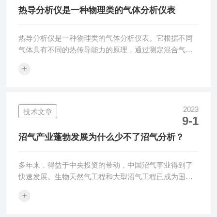
电二极管、光电倍增管或其他光敏器件。3.通过比较样
热导分析仪是一种物理类的气体分析仪表
品前后的光强，可以计算吸收的光强。利用...
热导分析仪是一种物理类的气体分析仪表。它根据不同
气体具有不同的热传导能力的原理，通过测定混合气体
热导系数来推算其中某些组分的含量，其结构简单、性
+
能稳定、价廉、技术上较为成熟。应用范围很广，除通
常用来分析氢气、氨气、二氧化碳、二氧化硫和低浓度
可燃性气体含量外，还可作为色谱分析仪中的检测器用
以分析其他成分。由于气体的热传导系数很小，它的变
2023
技术文章
9-1
化量更小，所以很难用直接方法准确地测量出来。工业
上多采用间接的方法，即通过热导检测器(又称热导池)，
沼气产业蓬勃发展为什么少不了沼气分析？
实际应用中常把气体热传导系数数的变化转换为电...
多年来，得益于中央投资的带动，中国沼气事业得到了
快速发展。生物天然气工程和大型沼气工程已成为国家
发改委、农业部推进农村沼气转型升级的核心方向，这
+
两项工程的总投资超过“十三五”农村沼气工程总投资的
60%。到十四五期间，国家发展改革委和国家能源局印