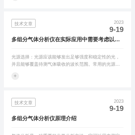
量吸收红外线能量的程度来计算出一氧化碳的浓度。一
氧化碳红外气体分析仪采用不分光红外线气体分析法，
可以同时检测一氧化碳浓度、温度和湿度。利用一氧化
2023
技术文章
9-19
碳红外气体分析仪进行气体分析的方法：1.将仪器插上
电源并打开电源开关，待仪器初始化完成后，选择合适
多组分气体分析仪在实际应用中需要考虑以下
的检测模式和范围。2.根据仪器操作说明书的要求进...
几个方面
光源选择：光源应该能够发出足够强度和稳定性的光，
并且能够覆盖待测气体吸收的波长范围。常用的光源有
白炽灯、卤素灯、激光二极管、发射二极管等。光路设
+
计：光路系统应该能够有效地传输和调节光束，并且减
少杂散光和背景光的干扰。常用的光路系统有单光束、
双光束、多光束、交叉光束等。检测器选择：检测器应
该能够灵敏地响应不同波长的光，并且具有较高的信噪
2023
技术文章
9-19
比和线性度。常用的检测器有热电偶、热释电堆、光电
池、光电倍增管、半导体器件等。数据处理方法：数据
多组分气体分析仪原理介绍
处理方法应该能够准确地从检测信号中提取出各种气
体...