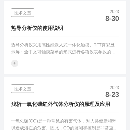
发的《“十四五”现代能源体系规划》，再次强调：有序发
展农林生物质和沼气发电，因地制宜发展清洁供暖，其
2023
技术文章
8-30
中提到：因地制宜发展其他可再生能源。推进生物质能
多元化利用，稳步发展城镇生活垃圾焚烧发电，有序发
热导分析仪的使用说明
展农林生物质发电和沼气发电，因地制宜发展...
热导分析仪采用高性能嵌入式一体化触摸、TFT真彩显
示屏；全中文可触摸菜单的形式进行各项仪表参数的配
置、标定、测试，历史记录、曲线可根据时间设定等快
+
捷的操作；选用热导传感器，具有寿命长、精度高、响
应快等特点；内置保温装置，减小样气温度和环境的变
化对测量精度的影响；新型的气路稳流系统：具有技术
*、精度高、响应快、性能稳定、气体分析过程连续等优
2023
技术文章
8-23
点。使用说明：1、打开电源，电源指示灯点亮，仪器开
始预热，几秒钟后仪器便可使用。2、将被测裸钻放入支
浅析一氧化碳红外气体分析仪的原理及应用
撑托盘合适的凹孔中，并将其台面朝上。已镶...
一氧化碳(CO)是一种常见的有害气体，对人类健康和环
境造成潜在的危害。因此，CO的监测和控制是非常重要