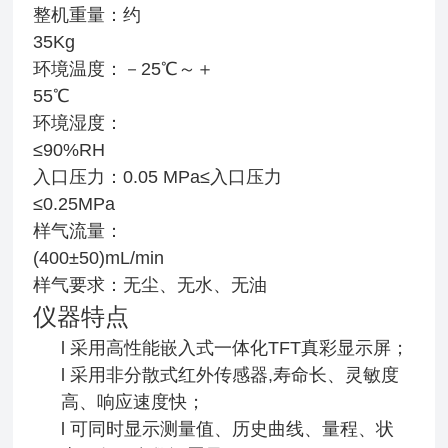
整机重量：约
35K
环境温度：－25℃～＋
55℃
环境湿度：
≤90%RH
入口压力：0.05 MPa≤入口压力
≤0.25MPa
样气流量：
(400±50)mL/m
样气要求：无尘、无水、无油
仪器特点
l 采用高性能嵌入式一体化TFT真彩显示屏；
l 采用非分散式红外传感器,寿命长、灵敏度
高、响应速度快；
l 可同时显示测量值、历史曲线、量程、状