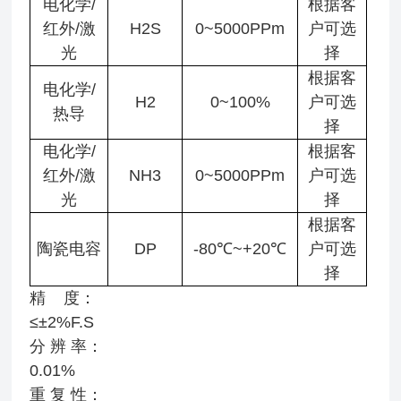
电化学/
根据客
红外/激
H2S
0~5000PPm
户可选
光
择
根据客
电化学/
H2
0~100%
户可选
热导
择
电化学/
根据客
红外/激
NH3
0~5000PPm
户可选
光
择
根据客
陶瓷电容
DP
-80℃~+20℃
户可选
择
精 度：
≤±2%F.S
分 辨 率：
0.01
重 复 性：