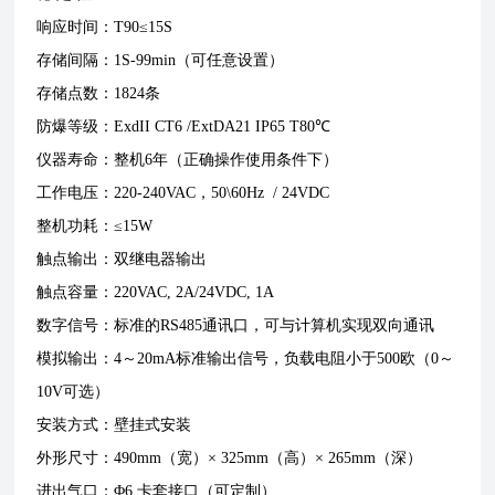
响应时间：T90≤15S
存储间隔：1S-99min（可任意设置）
存储点数：1824条
防爆等级：ExdII CT6 /ExtDA21 IP65 T80℃
仪器寿命：整机6年（正确操作使用条件下）
工作电压：220-240VAC，50\60Hz / 24VDC
整机功耗：≤15W
触点输出：双继电器输出
触点容量：220VAC, 2A/24VDC, 1A
数字信号：标准的RS485通讯口，可与计算机实现双向通讯
模拟输出：4～20mA标准输出信号，负载电阻小于500欧（0～
10V可选）
安装方式：壁挂式安装
外形尺寸：490mm（宽）× 325mm（高）× 265mm（深）
进出气口：Φ6 卡套接口（可定制）