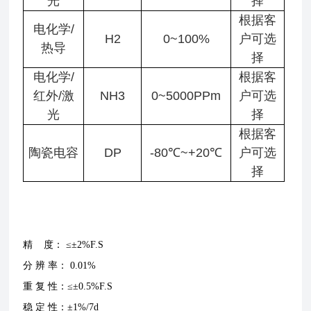
光
择
根据客
电化学/
H2
0~100%
户可选
热导
择
电化学/
根据客
红外/激
NH3
0~5000PPm
户可选
光
择
根据客
陶瓷电容
DP
-80℃~+20℃
户可选
择
精 度： ≤±2%F.S
分 辨 率： 0.01%
重 复 性：≤±0.5%F.S
稳 定 性：±1%/7d