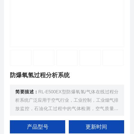
防爆氧氢过程分析系统
简要描述：
RL-E500EX型防爆氧氢/气体在线过程分
析系统广泛应用于空气行业，工业控制，工业烟气排
放监控，石油化工过程中的气体检测，空气质量检
测，垃圾填埋场、污水处理厂、沼气工程中沼气含量
检测，工业流体焊接工艺中气体的检测。
产品型号
更新时间