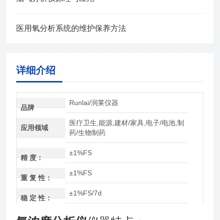
医用氧分析系统的维护保养方法
详细介绍
Runlai/润莱仪器
品牌
医疗卫生,能源,建材/家具,电子/电池,制
应用领域
药/生物制药
±1%FS
精 度：
±1%FS
重 复 性：
±1%FS/7d
稳 定 性：