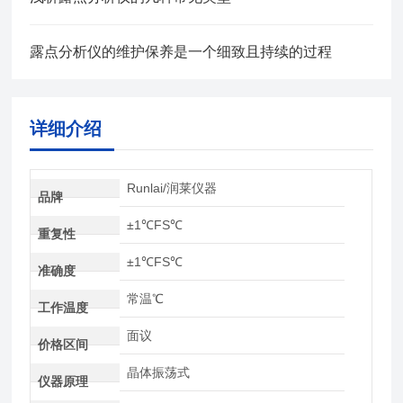
露点分析仪的维护保养是一个细致且持续的过程
详细介绍
Runlai/润莱仪器
品牌
±1℃FS℃
重复性
±1℃FS℃
准确度
常温℃
工作温度
面议
价格区间
晶体振荡式
仪器原理