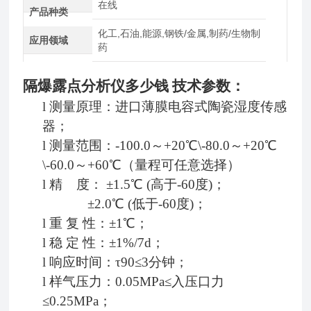
在线
产品种类
化工,石油,能源,钢铁/金属,制药/生物制
应用领域
药
隔爆露点分析仪多少钱
技术参数：
l
测量原理：
进口薄膜电容式陶瓷湿度传感
器；
l
测量范围：-100.0～+20℃\-80.0～+20℃
\-60.0～+60℃（量程可任意选择）
l
精
度：
±1.5℃ (高于-60度)；
±2.0℃ (低于-60度)；
l
重
复
性：±
1
℃；
l
稳
定
性：±1%/7d；
l
响应时间：τ90≤3分钟；
l
样气压力：0.05MPa≤入压口力
≤0.25MPa；