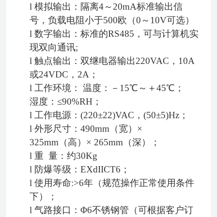
l
模拟输出：
隔离
4～20mA标准输出信
号，
负载电阻小于500欧
（0～10
V
可选）
l
数字输出：标准的RS485，可与计算机实
现双向通讯
;
l
触点输出：双继电器输出220VAC，10A
或24VDC，2A；
l
工作环境：
温度：－15℃～＋45℃；
湿度：≤90%RH；
l
工作电源：(220±22)VAC，(50±5)Hz；
l
外形尺寸
：
490
mm（宽）×
325
mm（高）× 26
5
mm（深）
；
l
重
量：约30Kg
l
防爆等级：EXdIICT6；
l
使用寿命:>
6
年（规范操作正常使用条件
下）；
l
气路接口：Φ6不锈钢管（可根据客户订