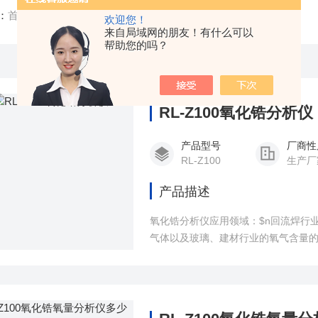
：
首页
/
产品中心
/
氧化锆分析仪
/
回流焊氧气分析仪
欢迎您！
来自局域网的朋友！有什么可以
帮助您的吗？
RL-Z100氧化锆分析仪
产品型号
厂商性
RL-Z100
生产厂
产品描述
氧化锆分析仪应用领域：$n回流焊行
气体以及玻璃、建材行业的氧气含量